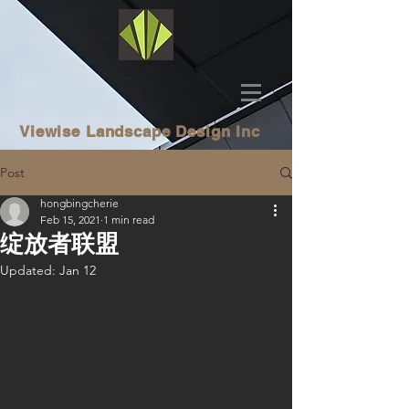
Viewise
Landscape Design Inc
Post
hongbingcherie
Feb 15, 2021
1 min read
绽放者联盟
Updated:
Jan 12